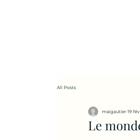
All Posts
maigautier
19 fév
Le monde